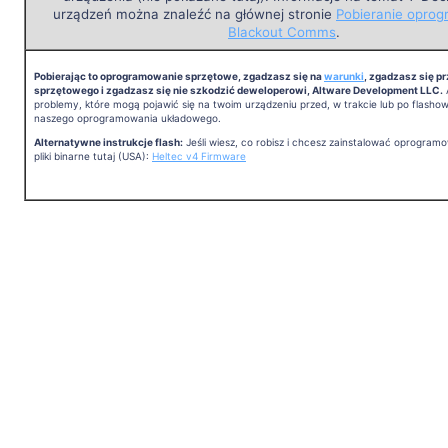
urządzeń można znaleźć na głównej stronie
Pobieranie opro
Blackout Comms
.
Pobierając to oprogramowanie sprzętowe, zgadzasz się na
warunki
, zgadzasz się p
sprzętowego i zgadzasz się nie szkodzić deweloperowi, Altware Development LLC.
problemy, które mogą pojawić się na twoim urządzeniu przed, w trakcie lub po flashowan
naszego oprogramowania układowego.
Alternatywne instrukcje flash:
Jeśli wiesz, co robisz i chcesz zainstalować oprogr
pliki binarne tutaj (USA):
Heltec v4 Firmware